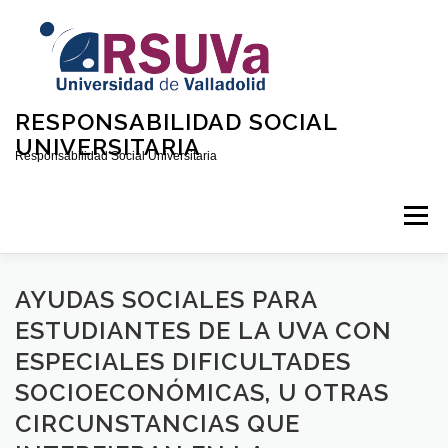
RESPONSABILIDAD SOCIAL
UNIVERSITARIA
Responsabilidad Social Universitaria
Menú
INICIO
QUIÉNES SOMOS
CONTACTO
AYUDAS SOCIALES PARA
ESTUDIANTES DE LA UVA CON
ESPECIALES DIFICULTADES
CONVOCATORIAS
SOCIOECONÓMICAS, U OTRAS
CIRCUNSTANCIAS QUE
DOCUMENTOS SOBRE RSU EN LA UVA