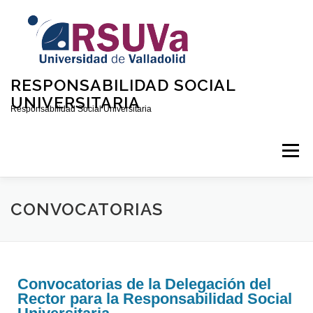
RESPONSABILIDAD SOCIAL
UNIVERSITARIA
Responsabilidad Social Universitaria
Menú
INICIO
QUIÉNES SOMOS
CONTACTO
CONVOCATORIAS
CONVOCATORIAS
Convocatorias de la Delegación del
Rector para la Responsabilidad Social
DOCUMENTOS SOBRE RSU EN LA UVA