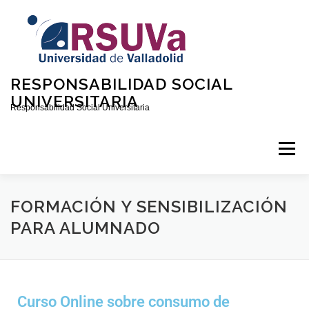
RESPONSABILIDAD SOCIAL
UNIVERSITARIA
Responsabilidad Social Universitaria
Menú
INICIO
QUIÉNES SOMOS
CONTACTO
FORMACIÓN Y SENSIBILIZACIÓN
PARA ALUMNADO
CONVOCATORIAS
Curso Online sobre consumo de
DOCUMENTOS SOBRE RSU EN LA UVA