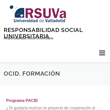
RESPONSABILIDAD SOCIAL
UNIVERSITARIA
Responsabilidad Social Universitaria
Menú
INICIO
QUIÉNES SOMOS
CONTACTO
OCID. FORMACIÓN
CONVOCATORIAS
Programa PACID
¿Te gustaría realizar un proyecto de cooperación al
DOCUMENTOS SOBRE RSU EN LA UVA