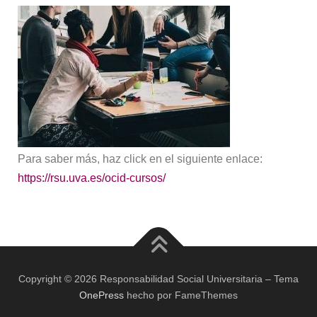
Para saber más, haz click en el siguiente enlace:
https://rsu.uva.es/ocid-cursos/
Copyright © 2026 Responsabilidad Social Universitaria
–
Tema
OnePress
hecho por FameThemes