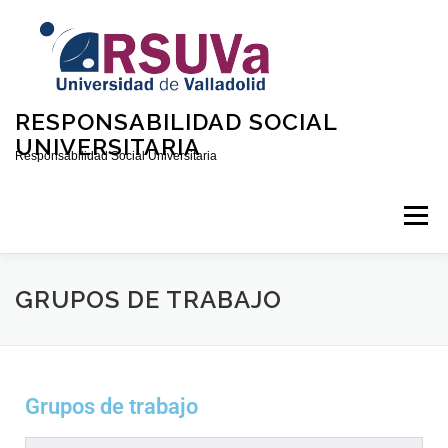
RESPONSABILIDAD SOCIAL
UNIVERSITARIA
Responsabilidad Social Universitaria
Menú
INICIO
QUIÉNES SOMOS
CONTACTO
GRUPOS DE TRABAJO
CONVOCATORIAS
Grupos de trabajo
DOCUMENTOS SOBRE RSU EN LA UVA