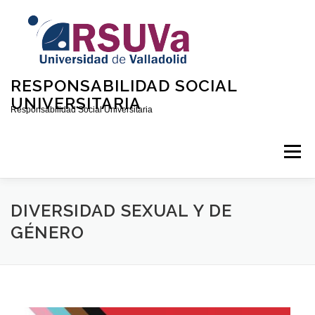
RESPONSABILIDAD SOCIAL
UNIVERSITARIA
Responsabilidad Social Universitaria
Menú
INICIO
QUIÉNES SOMOS
CONTACTO
DIVERSIDAD SEXUAL Y DE
GÉNERO
CONVOCATORIAS
DOCUMENTOS SOBRE RSU EN LA UVA