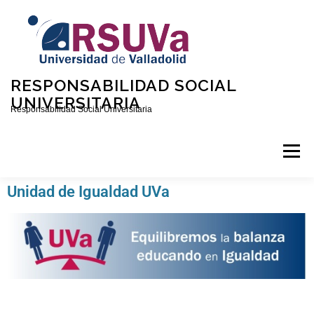
RESPONSABILIDAD SOCIAL
UNIVERSITARIA
Responsabilidad Social Universitaria
Menú
Unidad de Igualdad UVa
INICIO
QUIÉNES SOMOS
CONTACTO
CONVOCATORIAS
DOCUMENTOS SOBRE RSU EN LA UVA